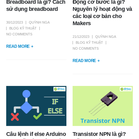
Breadboard là gì? Cách
Động cơ bước là gì?
sử dụng breadboard
Nguyên lý hoạt động và
các loại cơ bản cho
Makers
30/12/2023
QUỲNH NGA
BLOG KỸ THUẬT
NO COMMENTS
21/12/2023
QUỲNH NGA
BLOG KỸ THUẬT
READ MORE +
NO COMMENTS
READ MORE +
Câu lệnh if else Arduino
Transistor NPN là gì?