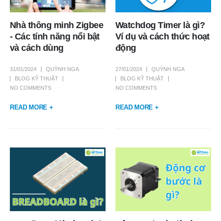
Nhà thông minh Zigbee
Watchdog Timer là gì?
- Các tính năng nổi bật
Ví dụ và cách thức hoạt
và cách dùng
động
31/01/2024
QUỲNH NGA
27/01/2024
QUỲNH NGA
BLOG KỸ THUẬT
BLOG KỸ THUẬT
NO COMMENTS
NO COMMENTS
READ MORE +
READ MORE +