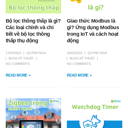
Bộ lọc thông thấp là gì?
Giao thức Modbus là
Các loại chính và chi
gì? Ứng dụng Modbus
tiết về bộ lọc thông
trong IoT và cách hoạt
thấp thụ động
động
17/02/2024
QUỲNH NGA
16/02/2024
QUỲNH NGA
BLOG KỸ THUẬT
BLOG KỸ THUẬT
NO COMMENTS
NO COMMENTS
READ MORE +
READ MORE +