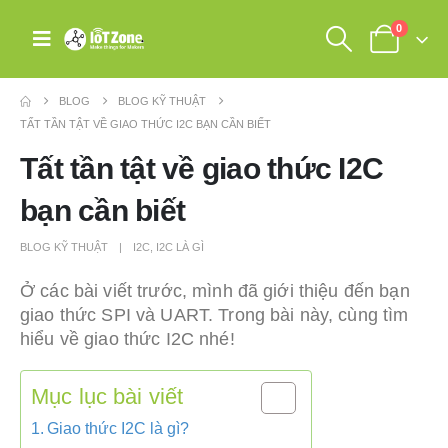
0
BLOG
BLOG KỸ THUẬT
TẤT TẦN TẬT VỀ GIAO THỨC I2C BẠN CẦN BIẾT
Tất tần tật về giao thức I2C
bạn cần biết
BLOG KỸ THUẬT
I2C
,
I2C LÀ GÌ
Ở các bài viết trước, mình đã giới thiệu đến bạn
giao thức SPI và UART. Trong bài này, cùng tìm
hiểu về giao thức I2C nhé!
Mục lục bài viết
Giao thức I2C là gì?