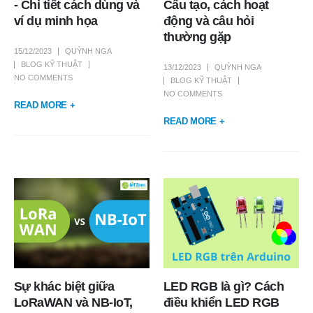
- Chi tiết cách dùng và
Cấu tạo, cách hoạt
ví dụ minh họa
động và câu hỏi
thường gặp
15/12/2023
QUỲNH NGA
BLOG KỸ THUẬT
13/12/2023
QUỲNH NGA
NO COMMENTS
BLOG KỸ THUẬT
NO COMMENTS
READ MORE +
READ MORE +
Sự khác biệt giữa
LED RGB là gì? Cách
LoRaWAN và NB-IoT,
điều khiển LED RGB