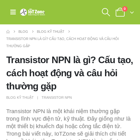
0
BLOG
BLOG KỸ THUẬT
TRANSISTOR NPN LÀ GÌ? CẤU TẠO, CÁCH HOẠT ĐỘNG VÀ CÂU HỎI
THƯỜNG GẶP
Transistor NPN là gì? Cấu tạo,
cách hoạt động và câu hỏi
thường gặp
BLOG KỸ THUẬT
TRANSISTOR NPN
Transistor NPN là một khái niệm thường gặp
trong lĩnh vực điện tử, kỹ thuật. Đây giống như là
một thiết bị khuếch đại hoặc công tắc điện tử.
Trong bài viết này, IoTZone sẽ giải thích chi tiết