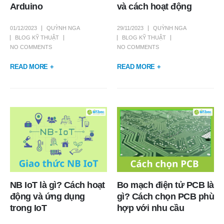
Arduino
và cách hoạt động
01/12/2023
QUỲNH NGA
29/11/2023
QUỲNH NGA
BLOG KỸ THUẬT
BLOG KỸ THUẬT
NO COMMENTS
NO COMMENTS
READ MORE +
READ MORE +
NB IoT là gì? Cách hoạt
Bo mạch điện tử PCB là
động và ứng dụng
gì? Cách chọn PCB phù
trong IoT
hợp với nhu cầu