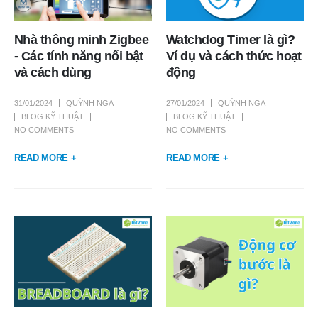
Nhà thông minh Zigbee
Watchdog Timer là gì?
- Các tính năng nổi bật
Ví dụ và cách thức hoạt
và cách dùng
động
31/01/2024
QUỲNH NGA
27/01/2024
QUỲNH NGA
BLOG KỸ THUẬT
BLOG KỸ THUẬT
NO COMMENTS
NO COMMENTS
READ MORE +
READ MORE +