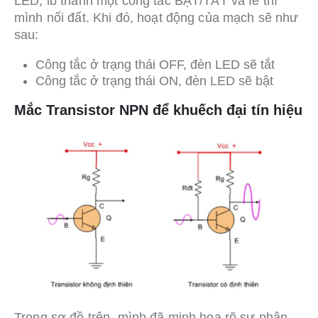
LED, lb thành một công tắc BẬT/TẮT và Ie thì
mình nối đất. Khi đó, hoạt động của mạch sẽ như
sau:
Công tắc ở trạng thái OFF, đèn LED sẽ tắt
Công tắc ở trạng thái ON, đèn LED sẽ bật
Mắc Transistor NPN để khuếch đại tín hiệu
Trong sơ đồ trên, mình đã minh họa rõ sự phân