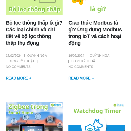
Bộ lọc thông thấp là gì?
Giao thức Modbus là
Các loại chính và chi
gì? Ứng dụng Modbus
tiết về bộ lọc thông
trong IoT và cách hoạt
thấp thụ động
động
17/02/2024
QUỲNH NGA
16/02/2024
QUỲNH NGA
BLOG KỸ THUẬT
BLOG KỸ THUẬT
NO COMMENTS
NO COMMENTS
READ MORE +
READ MORE +