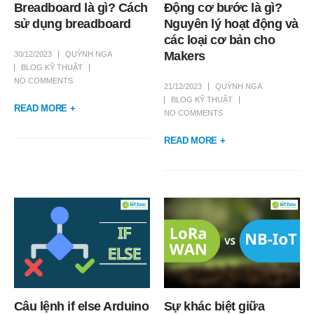
Breadboard là gì? Cách
Động cơ bước là gì?
sử dụng breadboard
Nguyên lý hoạt động và
các loại cơ bản cho
Makers
30/12/2023
QUỲNH NGA
BLOG KỸ THUẬT
NO COMMENTS
21/12/2023
QUỲNH NGA
BLOG KỸ THUẬT
READ MORE +
NO COMMENTS
READ MORE +
Câu lệnh if else Arduino
Sự khác biệt giữa