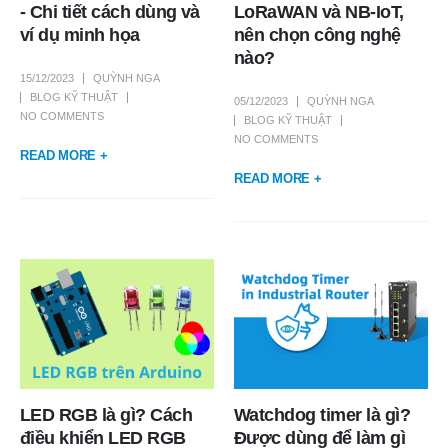
- Chi tiết cách dùng và
LoRaWAN và NB-IoT,
ví dụ minh họa
nên chọn công nghệ
nào?
15/12/2023
QUỲNH NGA
BLOG KỸ THUẬT
05/12/2023
QUỲNH NGA
NO COMMENTS
BLOG KỸ THUẬT
NO COMMENTS
READ MORE +
READ MORE +
LED RGB là gì? Cách
Watchdog timer là gì?
điều khiển LED RGB
Được dùng để làm gì