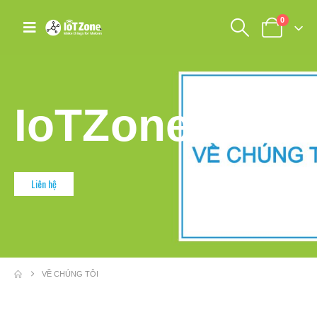
0
IoTZone
Liên hệ
VỀ CHÚNG TÔI