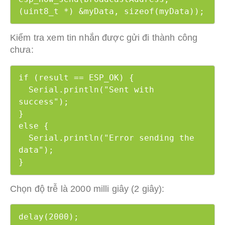
(uint8_t *) &myData, sizeof(myData));
Kiểm tra xem tin nhắn được gửi đi thành công
chưa:
if (result == ESP_OK) {

  Serial.println("Sent with 
success");

}

else {

  Serial.println("Error sending the 
data");

}
Chọn độ trễ là 2000 milli giây (2 giây):
delay(2000);