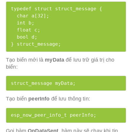
typedef struct struct_message {

  char a[32];

  int b;

  float c;

  bool d;

} struct_message;
Tạo biến mới là
myData
để lưu trữ giá trị cho
biến:
struct_message myData;
Tạo biến
peerInfo
để lưu thông tin:
esp_now_peer_info_t peerInfo;
Gọi hàm
OnDataSent
, hàm này sẽ chạy khi tin