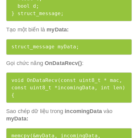
  bool d;

} struct_message;
Tạo một biến là
myData:
struct_message myData;
Gọi chức năng
OnDataRecv()
:
void OnDataRecv(const uint8_t * mac, 
const uint8_t *incomingData, int len) 
{
Sao chép dữ liệu trong
incomingData
vào
myData:
memcpy(&myData, incomingData, 