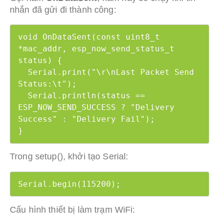
nhắn đã gửi đi thành công:
void OnDataSent(const uint8_t 
*mac_addr, esp_now_send_status_t 
status) {

  Serial.print("\r\nLast Packet Send 
Status:\t");

  Serial.println(status == 
ESP_NOW_SEND_SUCCESS ? "Delivery 
Success" : "Delivery Fail");

}
Trong setup(), khởi tạo Serial:
Serial.begin(115200);
Cấu hình thiết bị làm trạm WiFi: