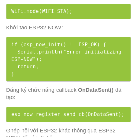
WiFi.mode(WIFI_STA);
Khởi tạo ESP32 NOW:
if (esp_now_init() != ESP_OK) {

  Serial.println("Error initializing 
ESP-NOW");

  return;

}
Đăng ký chức năng callback
OnDataSent()
đã
tạo:
esp_now_register_send_cb(OnDataSent);
Ghép nối với ESP32 khác thông qua ESP32