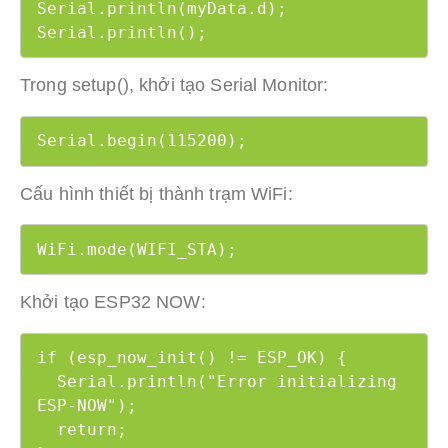
Serial.println(myData.d);

Serial.println();
Trong setup(), khởi tạo Serial Monitor:
Serial.begin(115200);
Cấu hình thiết bị thành trạm WiFi:
WiFi.mode(WIFI_STA);
Khởi tạo ESP32 NOW:
if (esp_now_init() != ESP_OK) {

  Serial.println("Error initializing 
ESP-NOW");

  return;
