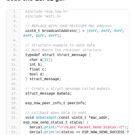
#include <esp_now.h>
#include <WiFi.h>
// REPLACE WITH YOUR RECEIVER MAC Address
uint8_t broadcastAddress
[]
 = 
{
0xFF
, 
0xFF
, 
0xFF
, 
0xFF
, 
0xFF
, 
0xFF
}
;
// Structure example to send data
// Must match the receiver structure
typedef struct struct_message 
{
  char a
[
32
]
;
  int b;
  float c;
  bool d;
}
 struct_message;
// Create a struct_message called myData
struct_message myData;
esp_now_peer_info_t peerInfo;
// callback when data is sent
void
OnDataSent
(
const uint8_t *mac_addr, 
esp_now_send_status_t status
)
{
  Serial.
print
(
"\r\nLast Packet Send Status:\t"
)
;
  Serial.
println
(
status == ESP_NOW_SEND_SUCCESS ? 