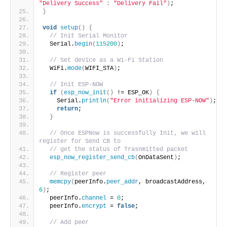
"Delivery Success"
:
"Delivery Fail"
)
;
}
void
setup
()
{
// Init Serial Monitor
  Serial.
begin
(
115200
)
;
// Set device as a Wi-Fi Station
  WiFi.
mode
(
WIFI_STA
)
;
// Init ESP-NOW
if
(
esp_now_init
()
 != ESP_OK
)
{
    Serial.
println
(
"Error initializing ESP-NOW"
)
;
return
;
}
// Once ESPNow is successfully Init, we will 
register for Send CB to
// get the status of Trasnmitted packet
esp_now_register_send_cb
(
OnDataSent
)
;
// Register peer
memcpy
(
peerInfo.
peer_addr
, broadcastAddress, 
6
)
;
  peerInfo.
channel
 = 
0
;  
  peerInfo.
encrypt
 = 
false
;
// Add peer        