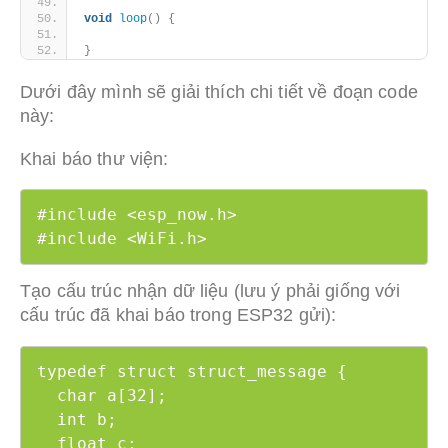
void
loop
()
{
}
Dưới đây mình sẽ giải thích chi tiết về đoạn code
này:
Khai báo thư viện:
#include <esp_now.h>

#include <WiFi.h>
Tạo cấu trúc nhận dữ liệu (lưu ý phải giống với
cấu trúc đã khai báo trong ESP32 gửi):
typedef struct struct_message {

  char a[32];

  int b;

  float c;
