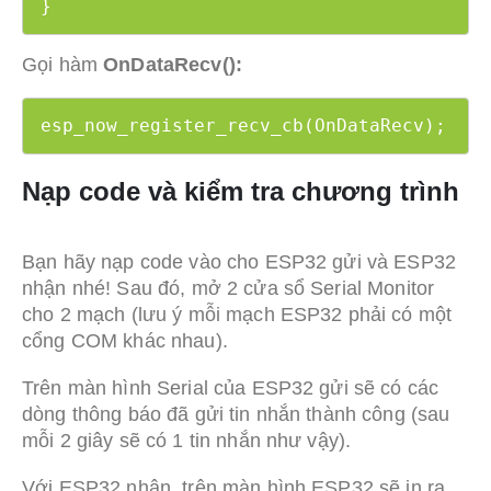
}
Gọi hàm
OnDataRecv():
esp_now_register_recv_cb(OnDataRecv);
Nạp code và kiểm tra chương trình
Bạn hãy nạp code vào cho ESP32 gửi và ESP32
nhận nhé! Sau đó, mở 2 cửa sổ Serial Monitor
cho 2 mạch (lưu ý mỗi mạch ESP32 phải có một
cổng COM khác nhau).
Trên màn hình Serial của ESP32 gửi sẽ có các
dòng thông báo đã gửi tin nhắn thành công (sau
mỗi 2 giây sẽ có 1 tin nhắn như vậy).
Với ESP32 nhận, trên màn hình ESP32 sẽ in ra