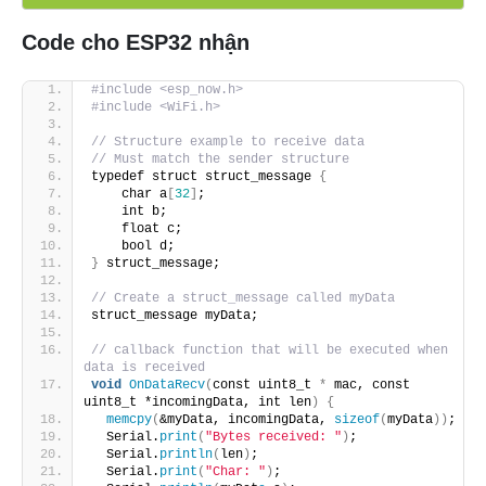
Code cho ESP32 nhận
#include <esp_now.h>
#include <WiFi.h>
// Structure example to receive data
// Must match the sender structure
typedef struct struct_message 
{
    char a
[
32
]
;
    int b;
    float c;
    bool d;
}
 struct_message;
// Create a struct_message called myData
struct_message myData;
// callback function that will be executed when 
data is received
void
OnDataRecv
(
const uint8_t 
*
 mac, const 
uint8_t *incomingData, int len
)
{
memcpy
(
&myData, incomingData, 
sizeof
(
myData
))
;
  Serial.
print
(
"Bytes received: "
)
;
  Serial.
println
(
len
)
;
  Serial.
print
(
"Char: "
)
;