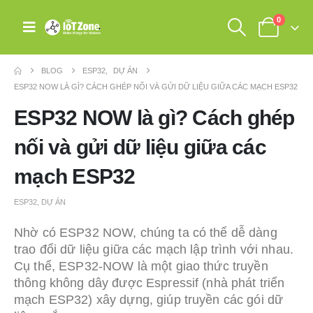
0
BLOG
ESP32
,
DỰ ÁN
ESP32 NOW LÀ GÌ? CÁCH GHÉP NỐI VÀ GỬI DỮ LIỆU GIỮA CÁC MẠCH ESP32
ESP32 NOW là gì? Cách ghép
nối và gửi dữ liệu giữa các
mạch ESP32
ESP32
,
DỰ ÁN
Nhờ có ESP32 NOW, chúng ta có thể dễ dàng
trao đổi dữ liệu giữa các mạch lập trình với nhau.
Cụ thể, ESP32-NOW là một giao thức truyền
thông không dây được Espressif (nhà phát triển
mạch ESP32) xây dựng, giúp truyền các gói dữ