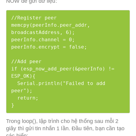
NOW để gửi dữ liệu:
//Register peer

memcpy(peerInfo.peer_addr, 
broadcastAddress, 6);

peerInfo.channel = 0;

peerInfo.encrypt = false;

//Add peer

if (esp_now_add_peer(&peerInfo) != 
ESP_OK){

  Serial.println("Failed to add 
peer");

  return;

}
Trong loop(), lập trình cho hệ thống sau mỗi 2
giây thì gửi tin nhắn 1 lần. Đầu tiên, bạn cần tạo
các biến: