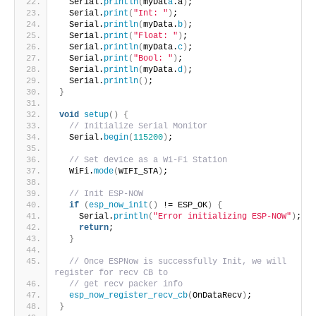
  Serial.
println
(
myDat
a
.a
)
;
  Serial.
print
(
"Int: "
)
;
  Serial.
println
(
myData.
b
)
;
  Serial.
print
(
"Float: "
)
;
  Serial.
println
(
myData.
c
)
;
  Serial.
print
(
"Bool: "
)
;
  Serial.
println
(
myData.
d
)
;
  Serial.
println
()
;
}
void
setup
()
{
// Initialize Serial Monitor
  Serial.
begin
(
115200
)
;
// Set device as a Wi-Fi Station
  WiFi.
mode
(
WIFI_STA
)
;
// Init ESP-NOW
if
(
esp_now_init
()
 != ESP_OK
)
{
    Serial.
println
(
"Error initializing ESP-NOW"
)
;
return
;
}
// Once ESPNow is successfully Init, we will 
register for recv CB to
// get recv packer info
esp_now_register_recv_cb
(
OnDataRecv
)
;
}