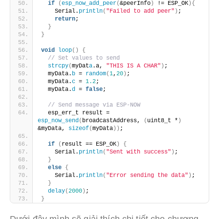
if
(
esp_now_add_peer
(
&peerInfo
)
 != ESP_OK
){
    Serial.
println
(
"Failed to add peer"
)
;
return
;
}
}
void
loop
()
{
// Set values to send
strcpy
(
myDat
a
.a, 
"THIS IS A CHAR"
)
;
  myData.
b
 = 
random
(
1
,
20
)
;
  myData.
c
 = 
1.2
;
  myData.
d
 = 
false
;
// Send message via ESP-NOW
  esp_err_t result = 
esp_now_send
(
broadcastAddress, 
(
uint8_t *
)
&myData, 
sizeof
(
myData
))
;
if
(
result == ESP_OK
)
{
    Serial.
println
(
"Sent with success"
)
;
}
else
{
    Serial.
println
(
"Error sending the data"
)
;
}
delay
(
2000
)
;
}
Dưới đây mình sẽ giải thích chi tiết cho chương