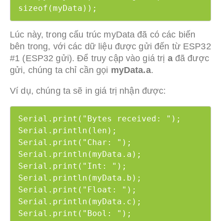
sizeof(myData));
Lúc này, trong cấu trúc myData đã có các biến
bên trong, với các dữ liệu được gửi đến từ ESP32
#1 (ESP32 gửi). Để truy cập vào giá trị
a
đã được
gửi, chúng ta chỉ cần gọi
myData.a
.
Ví dụ, chúng ta sẽ in giá trị nhận được:
Serial.print("Bytes received: ");

Serial.println(len);

Serial.print("Char: ");

Serial.println(myData.a);

Serial.print("Int: ");

Serial.println(myData.b);

Serial.print("Float: ");

Serial.println(myData.c);

Serial.print("Bool: ");
