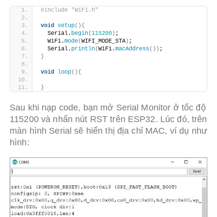
#include "WiFi.h"
void
setup
(){
  Serial.
begin
(
115200
)
;
  WiFi.
mode
(
WIFI_MODE_STA
)
;
  Serial.
println
(
WiFi.
macAddress
())
;
}
void
loop
(){
}
Sau khi nạp code, bạn mở Serial Monitor ở tốc độ
115200 và nhấn nút RST trên ESP32. Lúc đó, trên
màn hình Serial sẽ hiển thị địa chỉ MAC, ví dụ như
hình: