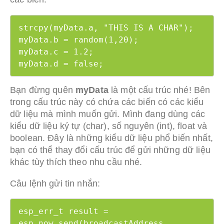
strcpy(myData.a, "THIS IS A CHAR");

myData.b = random(1,20);

myData.c = 1.2;

myData.d = false;
Bạn đừng quên
myData
là một cấu trúc nhé! Bên
trong cấu trúc này có chứa các biến có các kiểu
dữ liệu mà mình muốn gửi. Mình đang dùng các
kiểu dữ liệu ký tự (char), số nguyên (int), float và
boolean. Đây là những kiểu dữ liệu phổ biến nhất,
bạn có thể thay đổi cấu trúc để gửi những dữ liệu
khác tùy thích theo nhu cầu nhé.
Câu lệnh gửi tin nhắn:
esp_err_t result = 
esp_now_send(broadcastAddress, 