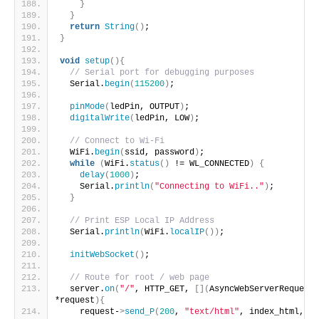
}
}
return
String
()
;
}
void
setup
(){
// Serial port for debugging purposes
  Serial.
begin
(
115200
)
;
pinMode
(
ledPin, OUTPUT
)
;
digitalWrite
(
ledPin, LOW
)
;
// Connect to Wi-Fi
  WiFi.
begin
(
ssid, password
)
;
while
(
WiFi.
status
()
 != WL_CONNECTED
)
{
delay
(
1000
)
;
    Serial.
println
(
"Connecting to WiFi.."
)
;
}
// Print ESP Local IP Address
  Serial.
println
(
WiFi.
localIP
())
;
initWebSocket
()
;
// Route for root / web page
  server.
on
(
"/"
, HTTP_GET, 
[](
AsyncWebServerRequest 
*request
){
    request-
>
send_P
(
200
, 
"text/html"
, index_html, 