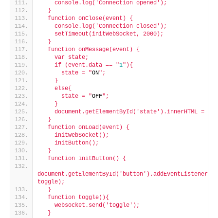
    console.log('Connection opened');
  }
  function onClose(event) {
    console.log('Connection closed');
    setTimeout(initWebSocket, 2000);
  }
  function onMessage(event) {
    var state;
    if (event.data == "
1
"){
      state = "
ON
";
    }
    else{
      state = "
OFF
";
    }
    document.getElementById('state').innerHTML = sta
  }
  function onLoad(event) {
    initWebSocket();
    initButton();
  }
  function initButton() {
document.getElementById('button').addEventListener('c
toggle);
  }
  function toggle(){
    websocket.send('toggle');
  }