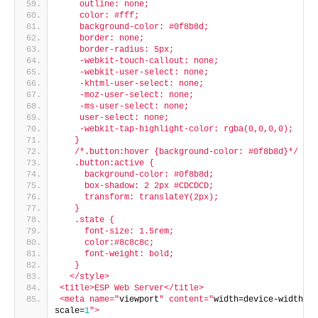
    outline: none;
    color: #fff;
    background-color: #0f8b8d;
    border: none;
    border-radius: 5px;
    -webkit-touch-callout: none;
    -webkit-user-select: none;
    -khtml-user-select: none;
    -moz-user-select: none;
    -ms-user-select: none;
    user-select: none;
    -webkit-tap-highlight-color: rgba(0,0,0,0);
   }
   /*.button:hover {background-color: #0f8b8d}*/
   .button:active {
     background-color: #0f8b8d;
     box-shadow: 2 2px #CDCDCD;
     transform: translateY(2px);
   }
   .state {
     font-size: 1.5rem;
     color:#8c8c8c;
     font-weight: bold;
   }
  </style>
<title>ESP Web Server</title>
<meta name="
viewport
" content="
width=device-width, i
scale=
1
">