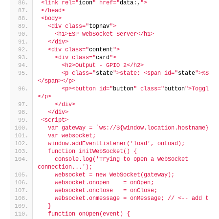
<link rel="
icon
" href="
data:,
">
</head>
<body>
  <div class="
topnav
">
    <h1>ESP WebSocket Server</h1>
  </div>
  <div class="
content
">
    <div class="
card
">
      <h2>Output - GPIO 2</h2>
      <p class="
state
">state: <span id="
state
">%STAT
</span></p>
      <p><button id="
button
" class="
button
">Toggle</
</p>
    </div>
  </div>
<script>
  var gateway = `ws://${window.location.hostname}/ws
  var websocket;
  window.addEventListener('load', onLoad);
  function initWebSocket() {
    console.log('Trying to open a WebSocket 
connection...');
    websocket = new WebSocket(gateway);
    websocket.onopen    = onOpen;
    websocket.onclose   = onClose;
    websocket.onmessage = onMessage; // <-- add this
  }
  function onOpen(event) {