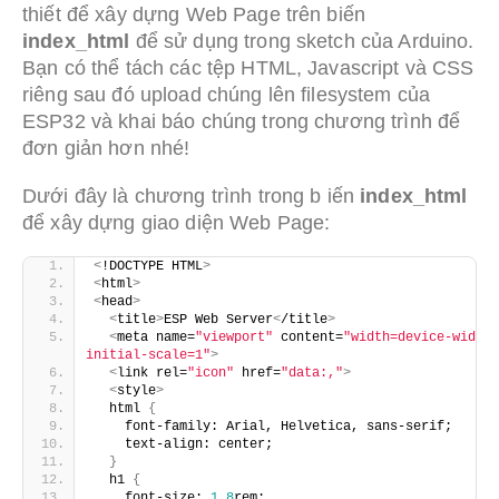
thiết để xây dựng Web Page trên biến
index_html
để sử dụng trong sketch của Arduino.
Bạn có thể tách các tệp HTML, Javascript và CSS
riêng sau đó upload chúng lên filesystem của
ESP32 và khai báo chúng trong chương trình để
đơn giản hơn nhé!
Dưới đây là chương trình trong b iến
index_html
để xây dựng giao diện Web Page:
<
!DOCTYPE HTML
>
<
html
>
<
head
>
<
title
>
ESP Web Server
<
/title
>
<
meta name=
"viewport"
 content=
"width=device-width, 
initial-scale=1"
>
<
link rel=
"icon"
 href=
"data:,"
>
<
style
>
  html 
{
    font-family: Arial, Helvetica, sans-serif;
    text-align: center;
}
  h1 
{
    font-size: 
1.8
rem;