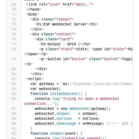
<
link rel=
"icon"
 href=
"data:,"
>
<
/head
>
<
body
>
<
div 
class
=
"topnav"
>
<
h1
>
ESP WebSocket Server
<
/h1
>
<
/div
>
<
div 
class
=
"content"
>
<
div 
class
=
"card"
>
<
h2
>
Output - GPIO 
2
<
/h2
>
<
p 
class
=
"state"
>
state: 
<
span id=
"state"
>
%STAT
<
/span
><
/p
>
<
p
><
button id=
"button"
class
=
"button"
>
Toggle
<
/
<
/p
>
<
/div
>
<
/div
>
<
script
>
  var gateway = `ws:
//${window.location.hostname}/ws
  var websocket;
function
initWebSocket
()
{
    console.
log
(
'Trying to open a WebSocket 
connection...'
)
;
    websocket = 
new
WebSocket
(
gateway
)
;
    websocket.
onopen
    = onOpen;
    websocket.
onclose
   = onClose;
    websocket.
onmessage
 = onMessage; 
// <-- add this
}
function
onOpen
(
event
)
{
    console.
log
(
'Connection opened'
)
;