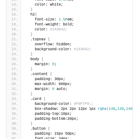
    color: white;
}
  h2
{
    font-size: 
1.5
rem;
    font-weight: bold;
    color: 
#143642;
}
  .topnav 
{
    overflow: hidden;
    background-color: 
#143642;
}
  body 
{
    margin: 
0
;
}
  .content 
{
    padding: 30px;
    max-width: 600px;
    margin: 
0
 auto;
}
  .card 
{
    background-color: 
#F8F7F9;;
    box-shadow: 2px 2px 12px 1px 
rgba
(
140
,
140
,
140
,
.5
    padding-top:10px;
    padding-bottom:20px;
}
  .button 
{
    padding: 15px 50px;
    font-size: 24px;