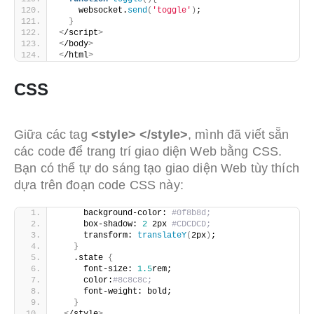
    websocket.
send
(
'toggle'
)
;
}
<
/script
>
<
/body
>
<
/html
>
CSS
Giữa các tag
<style> </style>
, mình đã viết sẵn
các code để trang trí giao diện Web bằng CSS.
Bạn có thể tự do sáng tạo giao diện Web tùy thích
dựa trên đoạn code CSS này:
     background-color: 
#0f8b8d;
     box-shadow: 
2
 2px 
#CDCDCD;
     transform: 
translateY
(
2px
)
;
}
   .state 
{
     font-size: 
1.5
rem;
     color:
#8c8c8c;
     font-weight: bold;
}
<
/style
>