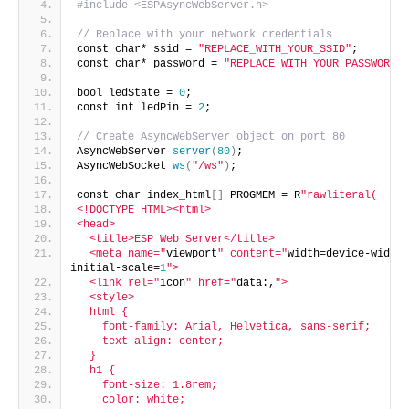
#include <ESPAsyncWebServer.h>
// Replace with your network credentials
const char* ssid = 
"REPLACE_WITH_YOUR_SSID"
;
const char* password = 
"REPLACE_WITH_YOUR_PASSWORD"
;
bool ledState = 
0
;
const int ledPin = 
2
;
// Create AsyncWebServer object on port 80
AsyncWebServer 
server
(
80
)
;
AsyncWebSocket 
ws
(
"/ws"
)
;
const char index_html
[]
 PROGMEM = R
"rawliteral(
<!DOCTYPE HTML><html>
<head>
  <title>ESP Web Server</title>
  <meta name="
viewport
" content="
width=device-width, 
initial-scale=
1
">
  <link rel="
icon
" href="
data:,
">
  <style>
  html {
    font-family: Arial, Helvetica, sans-serif;
    text-align: center;
  }
  h1 {
    font-size: 1.8rem;
    color: white;