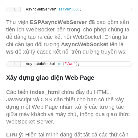
AsyncWebServer 
server
(
80
)
;
Thư viện
ESPAsyncWebServer
đã bao gồm sẵn
tiện ích WebSocket bên trong, cho phép chúng ta
dễ dàng tạo ra các kết nối WebSocket. Chúng ta
chỉ cần tạo đối tượng
AsyncWebSocket
tên là
ws
để xử lý casdc kết nối trên đường truyền ws:
AsyncWebSocket 
ws
(
"/ws"
)
;
Xây dựng giao diện Web Page
Các biến
index_html
chứa đầy đủ HTML,
Javascript và CSS cần thiết cho bạn có thể xây
dựng một Web Page nhằm xử lý các tương tác
giữa máy khách và máy chủ, thông qua giao thức
WebSocket Server.
Lưu ý:
Hiện tại mình đang đặt tất cả các thứ cần