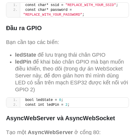
const char* ssid = 
"REPLACE_WITH_YOUR_SSID"
;
const char* password = 
"REPLACE_WITH_YOUR_PASSWORD"
;
Đầu ra GPIO
Bạn cần tạo các biến:
ledState
để lưu trạng thái chân GPIO
ledPin
để khai báo chân GPIO mà bạn muốn
điều khiển, theo dõi (trong dự án WebSocket
Server này, để đơn giản hơn thì mình dùng
LED có sẵn trên mạch ESP32 được kết nối với
GPIO 2)
bool ledState = 
0
;
const int ledPin = 
2
;
AsyncWebServer và AsyncWebSocket
Tạo một
AsyncWebServer
ở cổng 80: