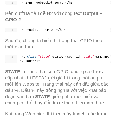
<
h1
>
ESP WebSocket Server
<
/h1
>
Bên dưới là tiêu đề H2 với dòng text
Output –
GPIO 2
<
h2
>
Output - GPIO 
2
<
/h2
>
Sau đó, chúng ta hiển thị trạng thái GPIO theo
thời gian thực:
<
p 
class
=
"state"
>
state: 
<
span id=
"state"
>
%STATE%
<
/span
><
/p
>
STATE
là trạng thái của GPIO, chúng sẽ được
cập nhật khi ESP32 gửi giá trị trạng thái output
mới lên Website. Trạng thái này cần đặt giữa các
dấu %. Dấu % này đồng nghĩa với việc khai báo
đoạn văn bản
STATE
giống như một biến và
chúng có thể thay đổi được theo thời gian thực.
Khi trang Web hiển thị trên máy khách, các trạng