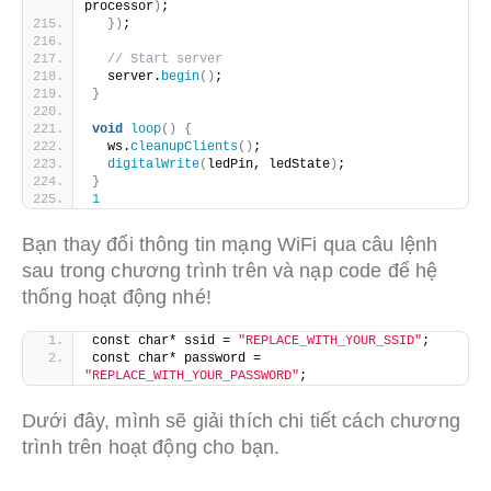
processor
)
;
})
;
// Start server
  server.
begin
()
;
}
void
loop
()
{
  ws.
cleanupClients
()
;
digitalWrite
(
ledPin, ledState
)
;
}
1
Bạn thay đổi thông tin mạng WiFi qua câu lệnh
sau trong chương trình trên và nạp code để hệ
thống hoạt động nhé!
const char* ssid = 
"REPLACE_WITH_YOUR_SSID"
;
const char* password = 
"REPLACE_WITH_YOUR_PASSWORD"
;
Dưới đây, mình sẽ giải thích chi tiết cách chương
trình trên hoạt động cho bạn.