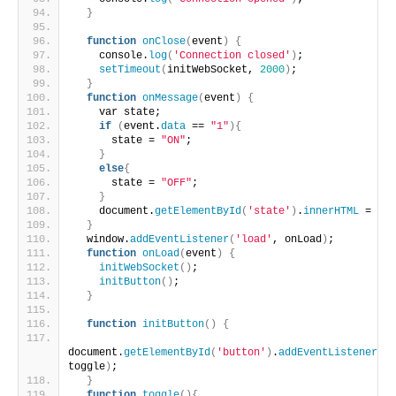
}
function
onClose
(
event
)
{
    console.
log
(
'Connection closed'
)
;
setTimeout
(
initWebSocket, 
2000
)
;
}
function
onMessage
(
event
)
{
    var state;
if
(
event.
data
 == 
"1"
){
      state = 
"ON"
;
}
else
{
      state = 
"OFF"
;
}
    document.
getElementById
(
'state'
)
.
innerHTML
 = sta
}
  window.
addEventListener
(
'load'
, onLoad
)
;
function
onLoad
(
event
)
{
initWebSocket
()
;
initButton
()
;
}
function
initButton
()
{
document.
getElementById
(
'button'
)
.
addEventListener
(
'c
toggle
)
;
}
function
toggle
(){