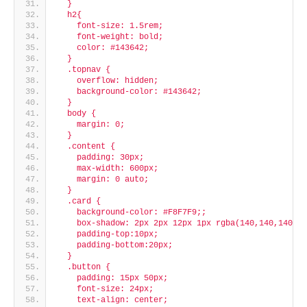
  }
  h2{
    font-size: 1.5rem;
    font-weight: bold;
    color: #143642;
  }
  .topnav {
    overflow: hidden;
    background-color: #143642;
  }
  body {
    margin: 0;
  }
  .content {
    padding: 30px;
    max-width: 600px;
    margin: 0 auto;
  }
  .card {
    background-color: #F8F7F9;;
    box-shadow: 2px 2px 12px 1px rgba(140,140,140,.5
    padding-top:10px;
    padding-bottom:20px;
  }
  .button {
    padding: 15px 50px;
    font-size: 24px;
    text-align: center;