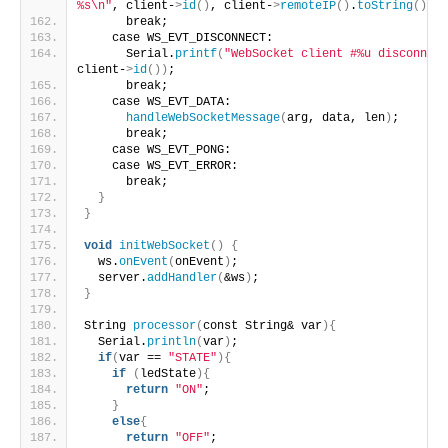
%s\n"
, client-
>
id
()
, client-
>
remoteIP
()
.
toString
()
.
c_
      break;
    case WS_EVT_DISCONNECT:
      Serial.
printf
(
"WebSocket client #%u disconnect
client-
>
id
())
;
      break;
    case WS_EVT_DATA:
handleWebSocketMessage
(
arg, data, len
)
;
      break;
    case WS_EVT_PONG:
    case WS_EVT_ERROR:
      break;
}
}
void
initWebSocket
()
{
  ws.
onEvent
(
onEvent
)
;
  server.
addHandler
(
&ws
)
;
}
String 
processor
(
const String& var
){
  Serial.
println
(
var
)
;
if
(
var == 
"STATE"
){
if
(
ledState
){
return
"ON"
;
}
else
{
return
"OFF"
;