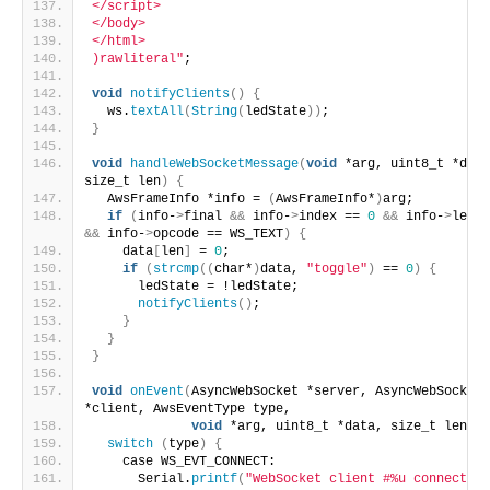
</script>
</body>
</html>
)rawliteral"
;
void
notifyClients
()
{
  ws.
textAll
(
String
(
ledState
))
;
}
void
handleWebSocketMessage
(
void
 *arg, uint8_t *data
size_t len
)
{
  AwsFrameInfo *info = 
(
AwsFrameInfo*
)
arg;
if
(
info-
>
final 
&&
 info-
>
index == 
0
&&
 info-
>
&&
 info-
>
opcode == WS_TEXT
)
{
    data
[
len
]
 = 
0
;
if
(
strcmp
((
char*
)
data, 
"toggle"
)
 == 
0
)
{
      ledState = !ledState;
notifyClients
()
;
}
}
}
void
onEvent
(
AsyncWebSocket *server, AsyncWebSocketC
*client, AwsEventType type,
void
 *arg, uint8_t *data, size_t len
)
{
switch
(
type
)
{
    case WS_EVT_CONNECT:
      Serial.
printf
(
"WebSocket client #%u connected 