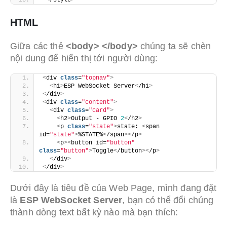
HTML
Giữa các thẻ
<body> </body>
chúng ta sẽ chèn
nội dung để hiển thị tới người dùng:
<
div 
class
=
"topnav"
>
<
h1
>
ESP WebSocket Server
<
/h1
>
<
/div
>
<
div 
class
=
"content"
>
<
div 
class
=
"card"
>
<
h2
>
Output - GPIO 
2
<
/h2
>
<
p 
class
=
"state"
>
state: 
<
span 
id=
"state"
>
%STATE%
<
/span
><
/p
>
<
p
><
button id=
"button"
class
=
"button"
>
Toggle
<
/button
><
/p
>
<
/div
>
<
/div
>
Dưới đây là tiêu đề của Web Page, mình đang đặt
là
ESP WebSocket Server
, bạn có thể đổi chúng
thành dòng text bất kỳ nào mà bạn thích: