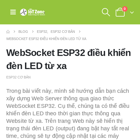
0
BLOG
ESP32
,
ESP32 CƠ BẢN
WEBSOCKET ESP32 ĐIỀU KHIỂN ĐÈN LED TỪ XA
WebSocket ESP32 điều khiển
đèn LED từ xa
ESP32 CƠ BẢN
Trong bài viết này, mình sẽ hướng dẫn bạn cách
xây dựng Web Server thông qua giao thức
WebSocket ESP32. Cụ thể, chúng ta có thể điều
khiển đèn LED theo thời gian thực thông qua
Website từ xa. Trên trang Web này sẽ hiển thị
trạng thái đèn LED (output) đang bật hay tắt real
time, chúng sẽ tự động cập nhật tại các máy