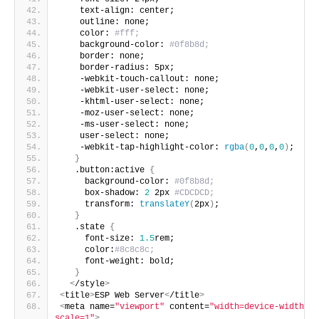
    text-align: center;
    outline: none;
    color: 
#fff;
    background-color: 
#0f8b8d;
    border: none;
    border-radius: 5px;
    -webkit-touch-callout: none;
    -webkit-user-select: none;
    -khtml-user-select: none;
    -moz-user-select: none;
    -ms-user-select: none;
    user-select: none;
    -webkit-tap-highlight-color: 
rgba
(
0
,
0
,
0
,
0
)
;
}
   .button:active 
{
     background-color: 
#0f8b8d;
     box-shadow: 
2
 2px 
#CDCDCD;
     transform: 
translateY
(
2px
)
;
}
   .state 
{
     font-size: 
1.5
rem;
     color:
#8c8c8c;
     font-weight: bold;
}
<
/style
>
<
title
>
ESP Web Server
<
/title
>
<
meta name=
"viewport"
 content=
"width=device-width, i
scale=1"
>