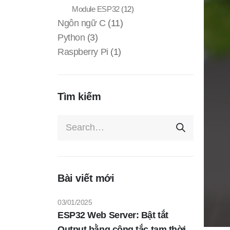
Module ESP32
(12)
Ngôn ngữ C
(11)
Python
(3)
Raspberry Pi
(1)
Tìm kiếm
Bài viết mới
03/01/2025
ESP32 Web Server: Bật tắt
Output bằng công tắc tạm thời