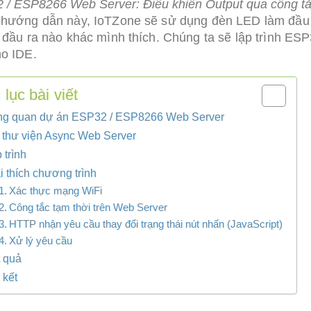
 / ESP8266 Web Server: Điều khiển Output qua công tắ
 hướng dẫn này, IoTZone sẽ sử dụng đèn LED làm đầu 
ỳ đầu ra nào khác mình thích. Chúng ta sẽ lập trình
no IDE.
lục bài viết
ng quan dự án ESP32 / ESP8266 Web Server
 thư viện Async Web Server
 trình
i thích chương trình
Xác thực mạng WiFi
Công tắc tạm thời trên Web Server
HTTP nhận yêu cầu thay đổi trạng thái nút nhấn (JavaScript)
Xử lý yêu cầu
 quả
 kết