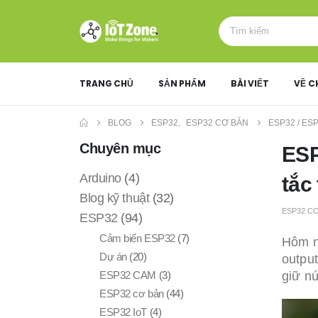
TRANG CHỦ
SẢN PHẨM
BÀI VIẾT
VỀ C
BLOG
ESP32
,
ESP32 CƠ BẢN
ESP32 / ES
Chuyên mục
ESP
Arduino
(4)
tắc
Blog kỹ thuật
(32)
ESP32 C
ESP32
(94)
Cảm biến ESP32
(7)
Hôm n
Dự án
(20)
output
ESP32 CAM
(3)
giữ nú
ESP32 cơ bản
(44)
ESP32 IoT
(4)