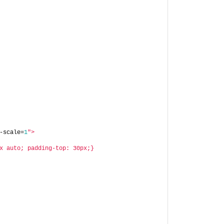
-scale=
1
">
x auto; padding-top: 30px;}