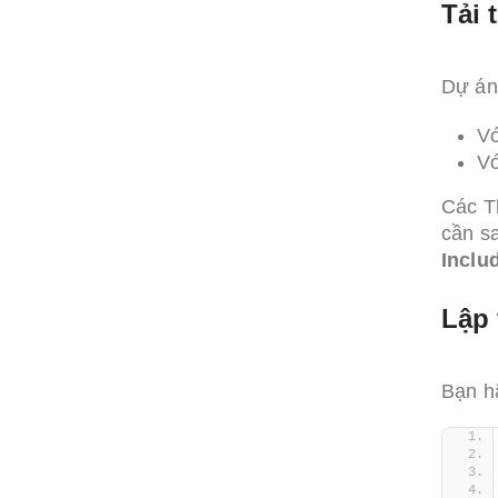
Tải 
Dự án 
V
V
Các Th
cần s
Inclu
Lập 
Bạn h