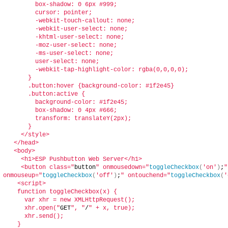
        box-shadow: 0 6px #999;
        cursor: pointer;
        -webkit-touch-callout: none;
        -webkit-user-select: none;
        -khtml-user-select: none;
        -moz-user-select: none;
        -ms-user-select: none;
        user-select: none;
        -webkit-tap-highlight-color: rgba(0,0,0,0);
      }  
      .button:hover {background-color: #1f2e45}
      .button:active {
        background-color: #1f2e45;
        box-shadow: 0 4px #666;
        transform: translateY(2px);
      }
    </style>
  </head>
  <body>
    <h1>ESP Pushbutton Web Server</h1>
    <button class="
button
" onmousedown="
toggleCheckbox
(
'on'
)
;
"
onmouseup="
toggleCheckbox
(
'off'
)
;
" ontouchend="
toggleCheckbox
(
'
   <script>
   function toggleCheckbox(x) {
     var xhr = new XMLHttpRequest();
     xhr.open("
GET
", "
/
" + x, true);
     xhr.send();
   }