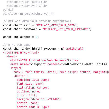
#include <ESP8266WiFi.h>
#include <ESPAsyncTCP.h>
#endif
#include <ESPAsyncWebServer.h>
// REPLACE WITH YOUR NETWORK CREDENTIALS
const char* ssid = 
"REPLACE_WITH_YOUR_SSID"
;
const char* password = 
"REPLACE_WITH_YOUR_PASSWORD"
;
const int output = 
2
;
// HTML web page
const char index_html
[]
 PROGMEM = R
"rawliteral(
<!DOCTYPE HTML><html>
  <head>
    <title>ESP Pushbutton Web Server</title>
    <meta name="
viewport
" content="
width=device-width, initial
    <style>
      body { font-family: Arial; text-align: center; margin:0p
      .button {
        padding: 10px 20px;
        font-size: 24px;
        text-align: center;
        outline: none;
        color: #fff;
        background-color: #2f4468;
        border: none;
        border-radius: 5px;