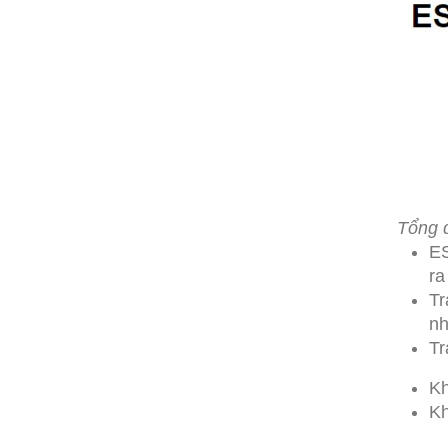
Tổng 
ES
ra
Tr
nh
Tr
Kh
Kh