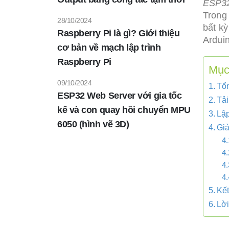
ESP32
Trong
28/10/2024
bất k
Raspberry Pi là gì? Giới thiệu
Ardui
cơ bản về mạch lập trình
Raspberry Pi
Mục 
09/10/2024
Tổ
ESP32 Web Server với gia tốc
Tải
kế và con quay hồi chuyển MPU
Lập
6050 (hình vẽ 3D)
Giả
Kết
Lời