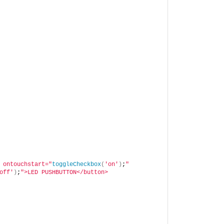
 ontouchstart="
toggleCheckbox
(
'on'
)
;
" 
off'
)
;
">LED PUSHBUTTON</button>