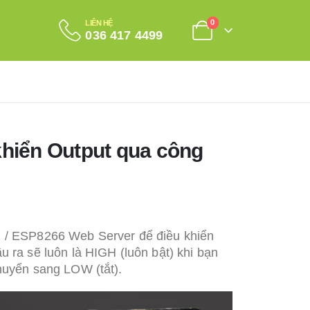
0
LIÊN HỆ
036 417 4499
hiển Output qua công
 / ESP8266 Web Server để điều khiển
ầu ra sẽ luôn là HIGH (luôn bật) khi bạn
chuyển sang LOW (tắt).