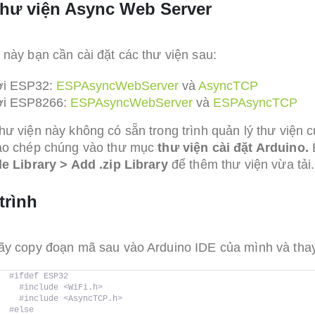
thư viện Async Web Server
này bạn cần cài đặt các thư viện sau:
ới ESP32:
ESPAsyncWebServer
và
AsyncTCP
ới ESP8266:
ESPAsyncWebServer
và
ESPAsyncTCP
ư viện này không có sẵn trong trình quản lý thư viện củ
ao chép chúng vào thư mục
thư viện cài đặt Arduino.
de Library > Add .zip Library
để thêm thư viện vừa tải.
trình
ãy copy đoạn mã sau vào Arduino IDE của mình và thay
#ifdef ESP32
#include <WiFi.h>
#include <AsyncTCP.h>
#else