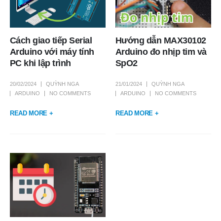
Cách giao tiếp Serial
Hướng dẫn MAX30102
Arduino với máy tính
Arduino đo nhịp tim và
PC khi lập trình
SpO2
20/02/2024
QUỲNH NGA
21/01/2024
QUỲNH NGA
ARDUINO
NO COMMENTS
ARDUINO
NO COMMENTS
READ MORE +
READ MORE +