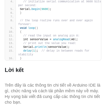
// initialize serial communication at 9600 bits 
per second:
Serial.
begin
(
9600
)
;
}
// the loop routine runs over and over again 
forever: 
void
loop
()
{
// read the input on analog pin 0:
  int sensorValue = 
analogRead
(
A0
)
;
// print out the value you read:
  Serial.
println
(
sensorValue
)
;
delay
(
1
)
;  
// delay in between reads for 
stability
}
Lời kết
Trên đây là các thông tin chi tiết về Arduino IDE là
gì, chức năng và cách tải phần mềm này về máy.
Hy vọng bài viết đã cung cấp các thông tin chi tiết
cho bạn.