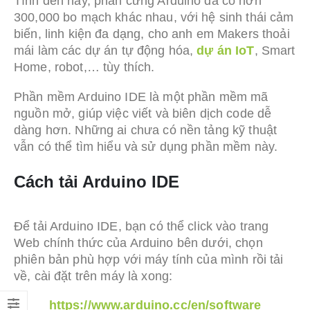
Tính đến nay, phần cứng Arduino đã có hơn
300,000 bo mạch khác nhau, với hệ sinh thái cảm
biến, linh kiện đa dạng, cho anh em Makers thoải
mái làm các dự án tự động hóa,
dự án IoT
, Smart
Home, robot,… tùy thích.
Phần mềm Arduino IDE là một phần mềm mã
nguồn mở, giúp việc viết và biên dịch code dễ
dàng hơn. Những ai chưa có nền tảng kỹ thuật
vẫn có thể tìm hiểu và sử dụng phần mềm này.
Cách tải Arduino IDE
Để tải Arduino IDE, bạn có thể click vào trang
Web chính thức của Arduino bên dưới, chọn
phiên bản phù hợp với máy tính của mình rồi tải
về, cài đặt trên máy là xong:
https://www.arduino.cc/en/software