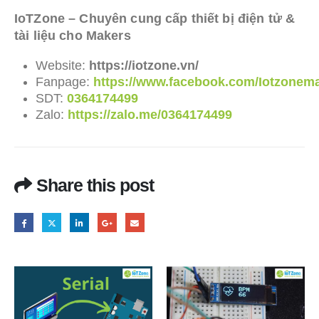
IoTZone – Chuyên cung cấp thiết bị điện tử &
tài liệu cho Makers
Website:
https://iotzone.vn/
Fanpage:
https://www.facebook.com/Iotzonem
SDT:
0364174499
Zalo:
https://zalo.me/0364174499
Share this post